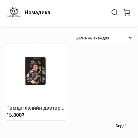
Номадика
Тэмдэглэлийн дэвтэр /
А6/
15,000
₮
Бүгд
:
1