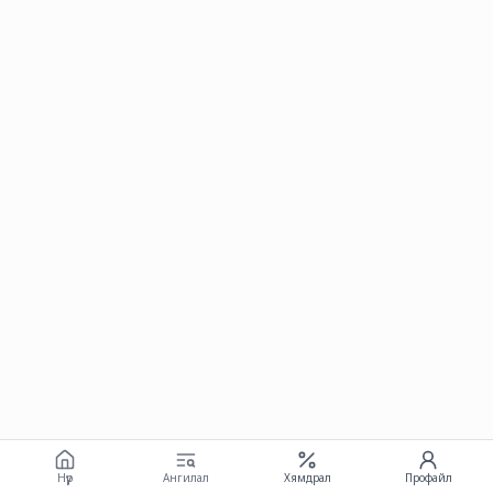
Нүүр
Ангилал
Хямдрал
Профайл