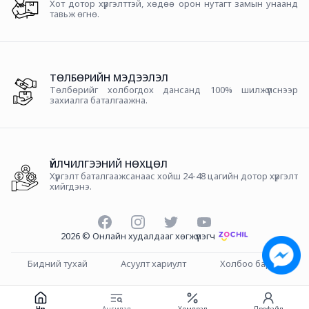
Хот дотор хүргэлттэй, хөдөө орон нутагт замын унаанд
тавьж өгнө.
ТӨЛБӨРИЙН МЭДЭЭЛЭЛ
Төлбөрийг холбогдох дансанд 100% шилжүүлснээр
захиалга баталгаажна.
ҮЙЛЧИЛГЭЭНИЙ НӨХЦӨЛ
Хүргэлт баталгаажсанаас хойш 24-48 цагийн дотор хүргэлт
хийгдэнэ.
Facebook
Instagram
Twitter
YouTube
2026
©
Онлайн худалдааг хөгжүүлэгч
Бидний тухай
Асуулт хариулт
Холбоо барих