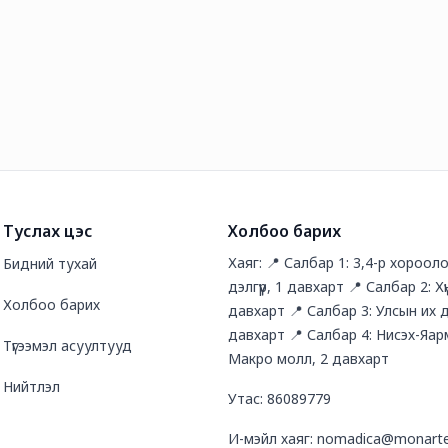
Туслах цэс
Холбоо барих
Хаяг: 📍 Салбар 1: 3,4-р хороол
Бидний тухай
дэлгүүр, 1 давхарт 📍 Салбар 2: Хү
Холбоо барих
давхарт 📍 Салбар 3: Улсын их дэ
давхарт 📍 Салбар 4: Нисэх-Яар
Түгээмэл асуултууд
Макро молл, 2 давхарт
Нийтлэл
Утас: 86089779
И-мэйл хаяг: nomadica@monart