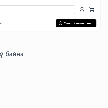
Онцгой үнийн санал
гүй байна