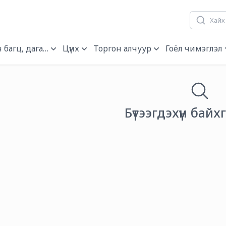
 багц, дагалдах хэрэгсэл
Цүнх
Торгон алчуур
Гоёл чимэглэл
Бүтээгдэхүүн байх