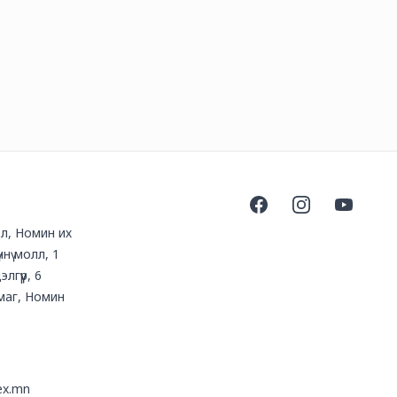
Facebook
Instagram
YouTube
ол, Номин их
ннү молл, 1
лгүүр, 6
маг, Номин
ex.mn