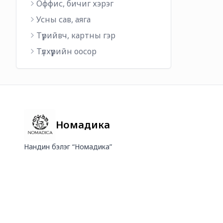
Оффис, бичиг хэрэг
Усны сав, аяга
Түрийвч, картны гэр
Түлхүүрийн оосор
Номадика
Нандин бэлэг “Номадика”