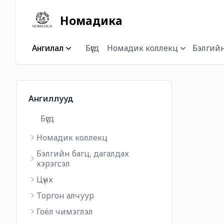
Номадика
Ангилал
Бүгд
Номадик коллекц
Бэлгийн
Ангиллууд
Бүгд
Номадик коллекц
Бэлгийн багц, дагалдах
хэрэгсэл
Цүнх
Торгон алчуур
Гоёл чимэглэл