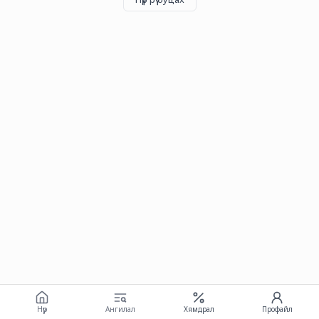
Нүүр
Ангилал
Хямдрал
Профайл