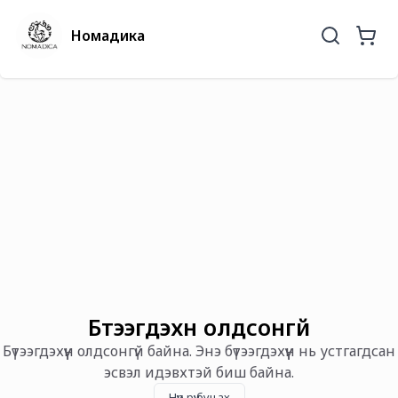
Номадика
Бүтээгдэхүүн олдсонгүй
Бүтээгдэхүүн олдсонгүй байна. Энэ бүтээгдэхүүн нь устгагдсан
эсвэл идэвхтэй биш байна.
Нүүр рүү буцах